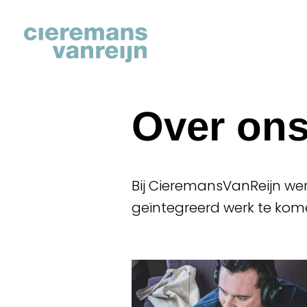
Over on
Bij CieremansVanReijn w
geïntegreerd werk te kom