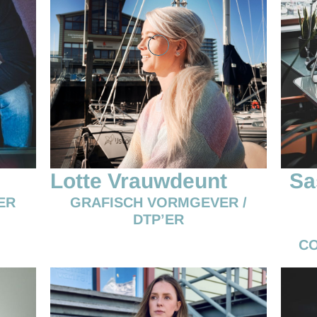
Lotte Vrauwdeunt
Sa
ER
GRAFISCH VORMGEVER /
DTP’ER
CO