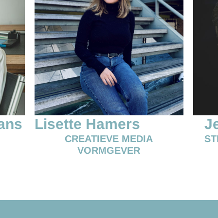
ans
Lisette Hamers
J
CREATIEVE MEDIA
ST
VORMGEVER