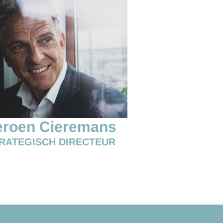
eroen Cieremans
RATEGISCH DIRECTEUR