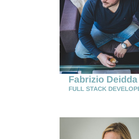
Fabrizio Deidda
FULL STACK DEVELOP