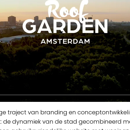
ige traject van branding en conceptontwikkelin
t: de dynamiek van de stad gecombineerd me