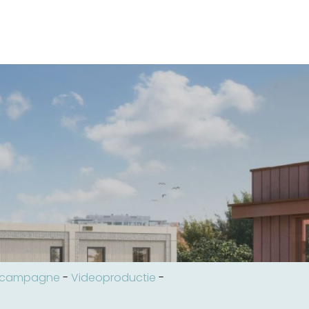
acampagne
-
Videoproductie
-