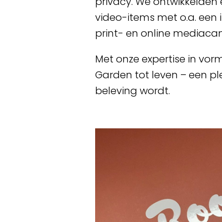
privacy. We ontwikkelden e
video-items met o.a. een 
print- en online mediaca
Met onze expertise in vorm
Garden tot leven – een 
beleving wordt.