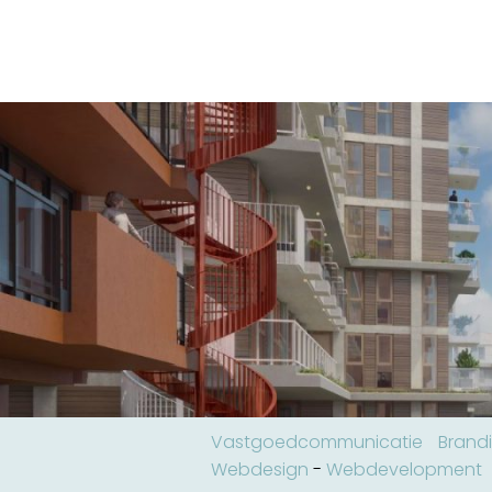
Vastgoedcommunicatie
Brand
Webdesign
-
Webdevelopment